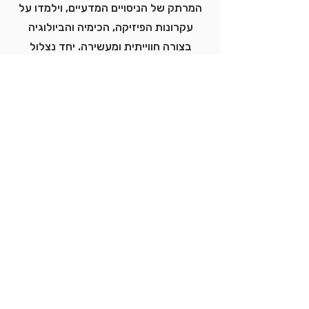
המרתק של הניסויים המדעיים, וילמדו על
עקרונות הפיזיקה, הכימיה והביולוגיה
בצורה חווייתית ומעשירה. יחד נצלול
לעולם המדהים של המדע המודרני
והטכנולוגיות המתקדמות. הם ילמדו על
עקרונות מדעיים חשובים, יתנסו בניסויים
מרתקים ויגלו כיצד הטכנולוגיה משנה את
העולם סביבנו.
לפרטים נוספים והרשמה מאובטחת
דף הבית
פרויקטים קהילתיים
מטוס
רובוטיקה
הצוות שלנו
הצהרת נגישות
צור קשר
מעבדות
חלל
התוכניות שלנו
מרכז חדשנות
רחפנים